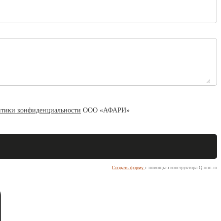
тики конфиденциальности
ООО «АФАРИ»
Создать форму
с помощью конструктора Qform.io